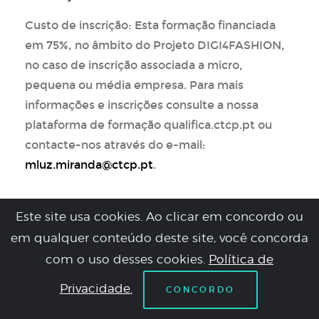
Custo de inscrição: Esta formação financiada
em 75%, no âmbito do Projeto DIGI4FASHION,
no caso de inscrição associada a micro,
pequena ou média empresa. Para mais
informações e inscrições consulte a nossa
plataforma de formação qualifica.ctcp.pt ou
contacte-nos através do e-mail:
mluz.miranda@ctcp.pt
.
O DIGI4FASHION, Polo de Inovação Digital da
Este site usa cookies. Ao clicar em concordo ou
Moda, que pretende ser uma referência nacional
em qualquer conteúdo deste site, você concorda
para o setor da moda têxtil, vestuário, calçado e
com o uso desses cookies.
Política de
marroquinaria, no apoio, disseminação e adoção de
tecnologias digitais avançadas por parte das
Privacidade.
CONCORDO
empresas.