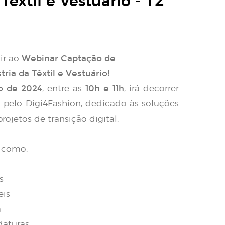
êxtil e Vestuário - 12
Webinar Captação de
tir ao
ria da Têxtil e Vestuário!
o de 2024
10h e 11h
, entre as
, irá decorrer
pelo Digi4Fashion, dedicado às soluções
ojetos de transição digital.
 como:
s
eis
a
daturas