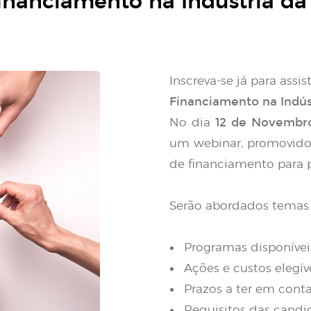
nanciamento na Indústria da T
Inscreva-se já para assis
Financiamento na Indúst
12 de Novembr
No dia
um webinar, promovido 
de financiamento para pr
Serão abordados temas
Programas disponívei
Ações e custos elegív
Prazos a ter em cont
Requisitos das candi