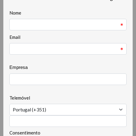
Antes de escalar uma solução, é essencial
comprovar que ela funciona em
condições operacionais reais. O nosso
serviço acompanha-o desde o desenho do
piloto até à sua implementação,
garantindo que a tecnologia é integrada,
testada e avaliada com rigor.
O que inclui:
Análise da solução a validar
Seleção do ambiente de validação
Planeamento e desenho do piloto
Configuração técnica e integração da
solução
Validação em ambiente real e