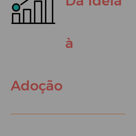
Da Ideia
à
Adoção